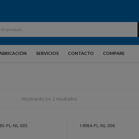
ABRICACIÓN
SERVICIOS
CONTACTO
COMPARE
PRODUCTOS
CIO
NOSOTROS
FABRICACIÓN
SER
Accesorios
Mostrando los 2 resultados
80-PL-NL-005
14984-PL-NL-006