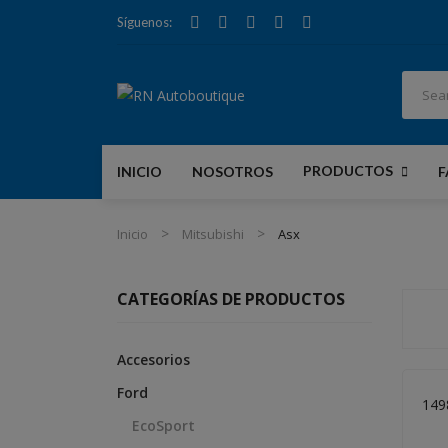
Síguenos:
PRODUCTOS
INICIO
NOSOTROS
F
Accesorios
INI
Inicio
Mitsubishi
Asx
CATEGORÍAS DE PRODUCTOS
Accesorios
Ford
149
EcoSport