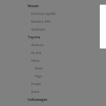
Nissan
Frontier np300
Navara d40
Qashqai
Toyota
Avanza
Hi ace
Hilux
Revo
Vigo
Prado
Rav4
Volkswagen