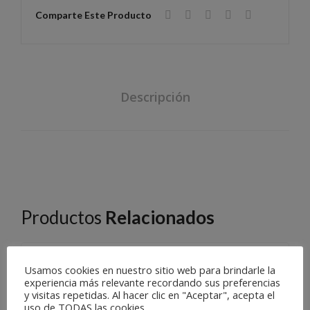
Comparte Este Producto
Descripción
Productos
Relacionados
16112-AY01290701-A
Usamos cookies en nuestro sitio web para brindarle la
experiencia más relevante recordando sus preferencias
y visitas repetidas. Al hacer clic en "Aceptar", acepta el
uso de TODAS las cookies.