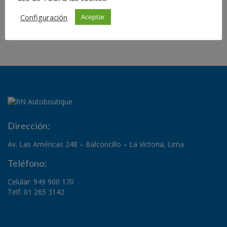
Configuración
Aceptar
Dirección:
Av. Las Américas 248 – Balconcillo – La Victoria, Lima
Teléfono:
Celular: 949 900 170
Telf. 01 265 3142