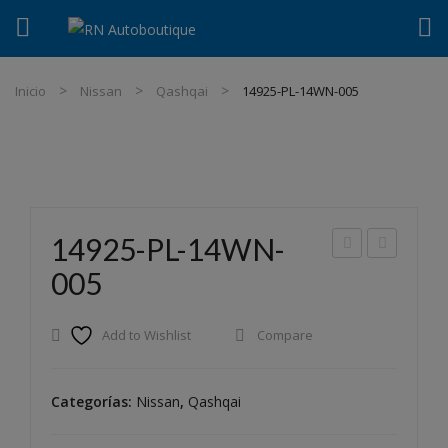
Inicio
Nissan
Qashqai
14925-PL-14WN-005
14925-PL-14WN-
567
617
005
5-
2-
Y77
Y80
Add to Wishlist
Compare
500
00
Categorías:
Nissan
,
Qashqai