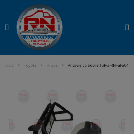
Inicio
Toyota
Hi ace
Antivuelco Sobre Tolva-RNFaFa04