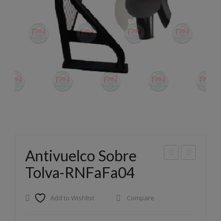
Antivuelco Sobre
ntiv
ntiv
Tolva-RNFaFa04
uelc
uelc
o
o
Add to Wishlist
Compare
Sob
Sob