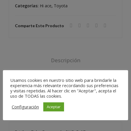
re
re
Categorías:
Hi ace
,
Toyota
Tol
Tol
va-
va-
RN
RN
Comparte Este Producto
FaF
FaF
a03
a05
Descripción
Usamos cookies en nuestro sitio web para brindarle la
experiencia más relevante recordando sus preferencias
y visitas repetidas. Al hacer clic en "Aceptar", acepta el
uso de TODAS las cookies.
Configuración
Aceptar
Productos
Relacionados