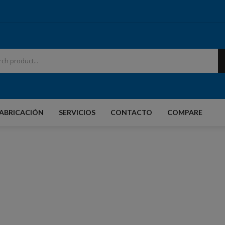
ABRICACIÓN
SERVICIOS
CONTACTO
COMPARE
PRODUCTOS
CIO
NOSOTROS
FABRICACIÓN
SER
Accesorios