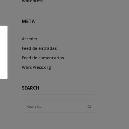
Wordpress
META
Acceder
Feed de entradas
Feed de comentarios
WordPress.org
SEARCH