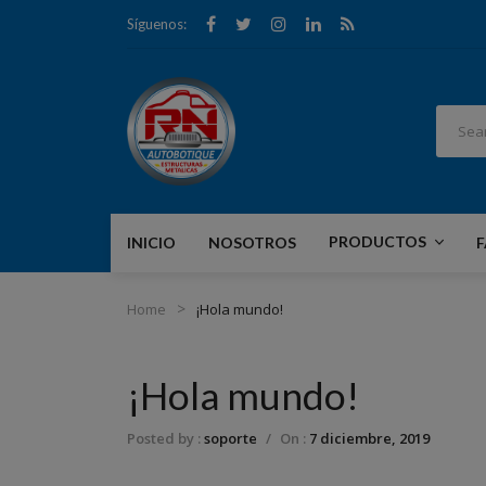
Síguenos:
PRODUCTOS
INICIO
NOSOTROS
F
Accesorios
Home
¡Hola mundo!
INI
¡Hola mundo!
Posted by :
soporte
/
On :
7 diciembre, 2019