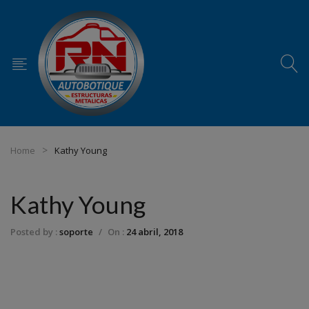
Home
Kathy Young
Kathy Young
Posted by :
soporte
/
On :
24 abril, 2018